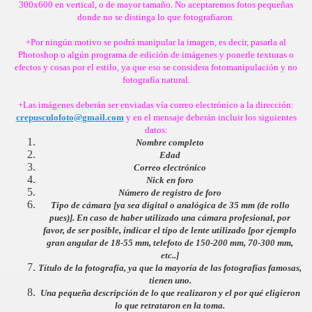
300x600 en vertical, o de mayor tamaño. No aceptaremos fotos pequeñas
donde no se distinga lo que fotografiaron.
+Por ningún motivo se podrá manipular la imagen, es decir, pasarla al
Photoshop o algún programa de edición de imágenes y ponerle texturas o
efectos y cosas por el estilo, ya que eso se considera fotomanipulación y no
fotografía natural.
+Las imágenes deberán ser enviadas vía correo electrónico a la dirección:
crepusculofoto@gmail.com
y en el mensaje deberán incluir los siguientes
datos:
Nombre completo
Edad
Correo electrónico
Nick en foro
Número de registro de foro
Tipo de cámara [ya sea digital o analógica de 35 mm (de rollo
pues)]. En caso de haber utilizado una cámara profesional, por
favor, de ser posible, indicar el tipo de lente utilizado [por ejemplo
gran angular de 18-55 mm, telefoto de 150-200 mm, 70-300 mm,
etc..]
Título de la fotografía, ya que la mayoría de las fotografías famosas,
tienen uno.
Una pequeña descripción de lo que realizaron y el por qué eligieron
lo que retrataron en la toma.