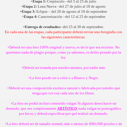
+
Etapa 1:
Crepúsculo –del 5 al 25 de julio
+Etapa 2:
Luna Nueva –del 27 de julio al 18 de agosto
+Etapa 3:
Eclipse – del 20 de agosto al 10 de septiembre
+
Etapa 4:
Caracterización –del 12 al 25 de septiembre
+Entrega de resultados:
–del 25 al 30 de septiembre.
En cada una de las etapas, cada participante deberá enviar una fotografía con
las siguientes características:
+Deberá ser una foto 100% original y nueva, es decir que sea reciente. No
queremos nada de plagio porque, como ya sabemos, es delito penado por la
ley.
+Deberá ser tomada por ustedes mismos, por nadie más.
+La foto puede ser a color o a Blanco y Negro.
+Deberá ser una composición escénica natural o fabricada por ustedes que
tenga que ver con cada uno de los libros.
+La foto no podrá incluir contenido vulgar. Si alguien desea hacer un
desnudo, que sea completamente
ARTÍSTICO
, nada vulgar ni pornográfico
por favor, y deberá especificar por qué realizó un desnudo.
+La foto deberá ser de tamaño normal, más o menos de 600x300 pixeles o de