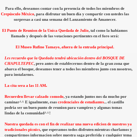
Para ello, deseamos contar con la presencia de todos los miembros de
Crepúsculo México
, para disfrutar un buen día y compartir con ustedes las
sorpresas a casi una semana del Lanzamiento de Amanecer.
El Punto de Reunion de la Unica Quedada de Julio
, tal como la habíamos
llamado y después de las votaciones pertinentes en el foro será:
El Museo Rufino Tamayo, afuera de la entrada principal.
Les recuerdo que la Quedada tendrá ubicación dentro del BOS
QUE DE
CHAPULTEPEC
, pero antes de establecernos dentro de la gran zona que
abarca el bosque, deseamos tener a todos los m
iembros junto con nosotros,
para instalarnos.
.
La cita
sera a las 11 AM
Recuerden llevar calzado
comodo
, ya estando juntos nos da mucho por
caminar^^
E igualmente,
esas
credenciales de estudiantes
... el castillo
podria ser un buen punto de reunion para vampiros y algunas tomas
lindas de la comunidad^^!
Nuestra quedada es con el fin de realizar una nueva edicion de nuestros ya
tradicionales picnics
, que esperamos todos disfruten mientras charlamos y
compartirmos informacion sobre nuestra saga preferida y cualquier tema