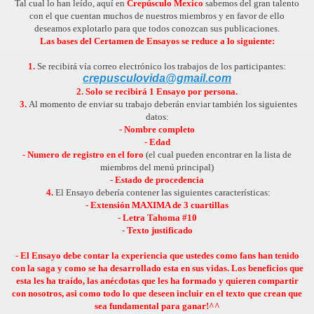
Tal cual lo han leído, aquí en
Crepúsculo Mexico
sabemos del gran talento
con el que cuentan muchos de nuestros miembros y en favor de ello
deseamos explotarlo para que todos conozcan sus publicaciones.
Las bases del Certamen de Ensayos se reduce a lo siguiente:
1.
Se recibirá vía correo electrónico los trabajos de los participantes:
crepusculovida@gmail.com
2. Solo se recibirá 1 Ensayo por persona.
3.
Al momento de enviar su trabajo deberán enviar también los siguientes
datos:
- Nombre completo
- Edad
- Numero de registro en el foro
(el cual pueden encontrar en la lista de
miembros del menú principal)
- Estado de procedencia
4.
El Ensayo debería contener las siguientes características:
- Extensión MAXIMA de 3 cuartillas
- Letra Tahoma #10
- Texto justificado
- El Ensayo debe contar la experiencia que ustedes como fans han tenido
con la saga y como se ha desarrollado esta en sus vidas. Los beneficios que
esta les ha traído, las anécdotas que les ha formado y quieren compartir
con nosotros, asi como todo lo que deseen incluir en el texto que crean que
sea fundamental para ganar!^^