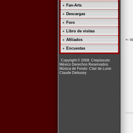
Fan-Arts
Descargas
Foro
Libro de visitas
Afiliados
<- V
Encuestas
Copyright © 2008. Crepúsculo
México Derechos Reservados.
Música de Fondo: Clair de Lune:
Claude Debussy